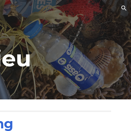
ion
ieu
ng