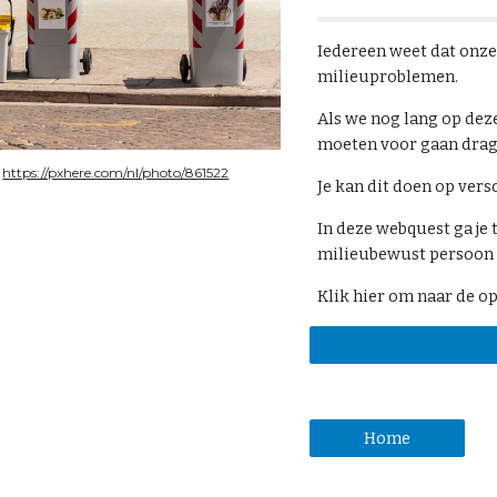
Iedereen weet dat onze
milieuproblemen.
Als we nog lang op deze
moeten voor gaan drage
 
https://pxhere.com/nl/photo/861522
Je kan dit doen op ver
In deze webquest ga je 
milieubewust persoon t
Klik hier om naar de o
Home